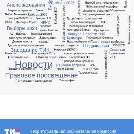
День Конституции
Выборы
Выборы 2026
Единый день голосования
Анонс заседания
Избирательный марафон
Выборы в сказочном лесу
Выборы МСУ
Информирование
Видеоконференция
Закон
Объявление
Выборы 2020
Выбор Молодежи
Информационный центр
Правовое просещение
Партии и Спорт
Досрочное голосование
Выборы 08.09.2019
График ППЗ
ИКРО
Выборы 2023
СМИ
Знаток Конституции
ППЗ
Коллегия
Иновационные технологии
Выборы 2024
День России
Праздники
Календарный план
Конкурс
Новости ТИК
ГАС «Выборы»
Границы округов
Культура
Заседание
Голосуем впервые
Победители
Селянка
Подготовка к выборам
Кадры
Диплом юриста
Наказ избирателя
Поздравления
Дистанционное голосование
Конкурс студентов
СОФИУМ
Заседание ТИК
Семинар
Новости ИКРО
Прием заявлений ППЗ
Новость
Конференция 2017
Первое организационное
Соглашение
Награждение
Объезд помещений
УКАЗ
Полномочия ПСГ
Новости
Проверка помещений ИУ
Рабочая встреча
ТИК
Резерв УИК
Передача бюллетеней
РЦОИТ
Режим работы
Правовое просвещение
Телеграм-канал
Регистрация кандидатов
Типография
Территориальная избирательная комиссия