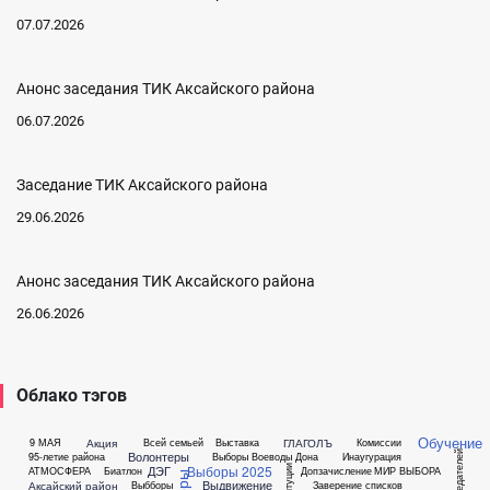
07.07.2026
Анонс заседания ТИК Аксайского района
06.07.2026
Заседание ТИК Аксайского района
29.06.2026
Анонс заседания ТИК Аксайского района
26.06.2026
Облако тэгов
Обучение
Акция
ГЛАГОЛЪ
9 МАЯ
Всей семьей
Выставка
Комиссии
Волонтеры
Председателей
95-летие района
Выборы Воеводы Дона
Инаугурация
Выборы 2025
ДЭГ
АТМОСФЕРА
Биатлон
Допзачисление
МИР ВЫБОРА
Выдвижение
Аксайский район
Выбборы
Заверение списков