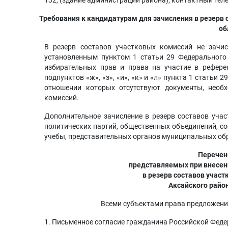
132, (здание администрации района), контактный телеф
Требования к кандидатурам для зачисления в резерв 
об
В резерв составов участковых комиссий не зачис
установленным пунктом 1 статьи 29 Федерального
избирательных прав и права на участие в рефере
подпунктов «ж», «з», «и», «к» и «л» пункта 1 статьи
отношении которых отсутствуют документы, необ
комиссий.
Дополнительное зачисление в резерв составов уча
политических партий, общественных объединений, со
учебы, представительных органов муниципальных об
Перечен
представляемых при внесен
в резерв составов участ
Аксайского райо
Всеми субъектами права предложени
1. Письменное согласие гражданина Российской Феде