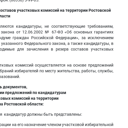
он: (86350) 5-99-05.
составов участковых комиссий на территории Ростовской
ласти
ляются кандидатуры, не соответствующие требованиям,
 закона от 12.06.2002 № 67-ФЗ «Об основных гарантиях
ндуме граждан Российской Федерации», за исключением
 29 указанного Федерального закона, а также кандидатуры, в
ходимые для зачисления в резерв составов участковых
стковых комиссий осуществляется на основе предложений
браний избирателей по месту жительства, работы, службы,
разований.
ь документов,
ии предложений по кандидатурам
ковых комиссий на территории
на Ростовской области
:
я кандидатур должны быть представлены:
рации на его назначение членом участковой избирательной