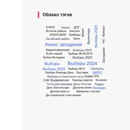
Облако тэгов
ДЭГ
Выборы 2025
Акция
9 МАЯ
ГАС «Выборы»
Волонтеры
форум
95-летие района
Биатлон
АТМОСФЕРА
Выбборы
Аксайский район
Закон
Анонс заседания
Заседание
Выборы 2020
Видеоконференция
Всей семьей
Выборы 08.09.2019
Выборы 2023
Выбор Молодежи
Выборы 2024
Выборы
Выборы 2026
ГЛАГОЛЪ
Выборы МСУ
ИКРО
Выборы Воеводы Дона
Выставка
Выборы в сказочном лесу
График ППЗ
Выдвижение
СМИ
Границы округов
Коллегия
Голосуем впервые
День России
Кадры
Конкурс
День Конституции
Допзачисление
Диплом юриста
Заверение списков
Дистанционное голосование