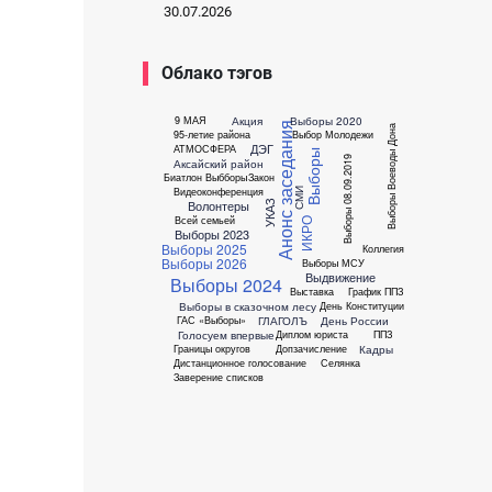
30.07.2026
Облако тэгов
Акция
Выборы 2020
9 МАЯ
Анонс заседания
Выборы Воеводы Дона
95-летие района
Выбор Молодежи
ДЭГ
АТМОСФЕРА
Выборы
Выборы 08.09.2019
Аксайский район
Биатлон
Выбборы
Закон
Видеоконференция
СМИ
Волонтеры
УКАЗ
Всей семьей
ИКРО
Выборы 2023
Выборы 2025
Коллегия
Выборы 2026
Выборы МСУ
Выдвижение
Выборы 2024
Выставка
График ППЗ
Выборы в сказочном лесу
День Конституции
ГЛАГОЛЪ
День России
ГАС «Выборы»
Голосуем впервые
Диплом юриста
ППЗ
Кадры
Границы округов
Допзачисление
Дистанционное голосование
Селянка
Заверение списков