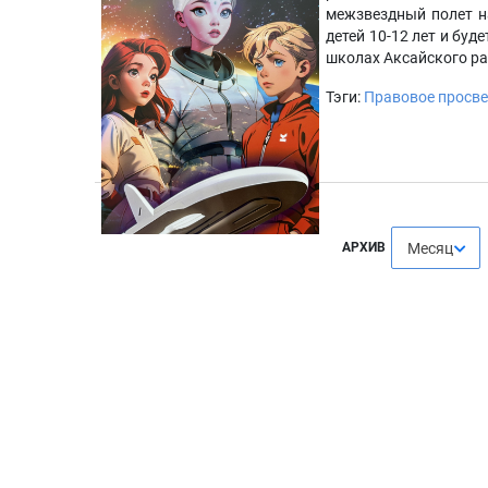
межзвездный полет н
детей 10-12 лет и буд
школах Аксайского ра
Тэги:
Правовое просв
АРХИВ
Месяц