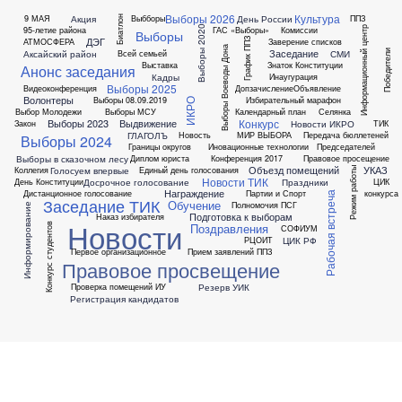
Выборы 2026
Культура
Акция
День России
9 МАЯ
Выбборы
ППЗ
Биатлон
Выборы 2020
95-летие района
ГАС «Выборы»
Комиссии
Информационный центр
Выборы
ДЭГ
АТМОСФЕРА
Заверение списков
График ППЗ
Выборы Воеводы Дона
Заседание
Аксайский район
СМИ
Всей семьей
Победители
Выставка
Знаток Конституции
Анонс заседания
Кадры
Инаугурация
Выборы 2025
Видеоконференция
Допзачисление
Объявление
Волонтеры
Выборы 08.09.2019
Избирательный марафон
ИКРО
Выбор Молодежи
Выборы МСУ
Календарный план
Селянка
Конкурс
Выборы 2023
Выдвижение
Новости ИКРО
Закон
ТИК
ГЛАГОЛЪ
Новость
МИР ВЫБОРА
Передача бюллетеней
Выборы 2024
Границы округов
Иновационные технологии
Председателей
Выборы в сказочном лесу
Диплом юриста
Конференция 2017
Правовое просещение
Объезд помещений
УКАЗ
Голосуем впервые
Коллегия
Единый день голосования
Режим работы
Новости ТИК
Досрочное голосование
Праздники
День Конституции
ЦИК
Награждение
Дистанционное голосование
Партии и Спорт
конкурса
Рабочая встреча
Заседание ТИК
Обучение
Полномочия ПСГ
Информирование
Подготовка к выборам
Наказ избирателя
Новости
Поздравления
Конкурс студентов
СОФИУМ
ЦИК РФ
РЦОИТ
Первое организационное
Прием заявлений ППЗ
Правовое просвещение
Резерв УИК
Проверка помещений ИУ
Регистрация кандидатов