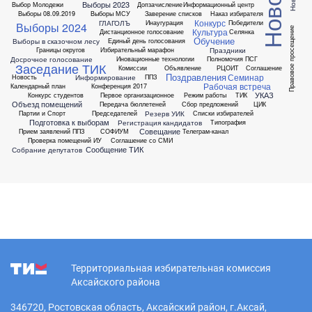
Новости
Выборы 2023
Выбор Молодежи
Допзачисление
Информационный центр
Выборы 08.09.2019
Выборы МСУ
Заверение списков
Наказ избирателя
Конкурс
ГЛАГОЛЪ
Инаугурация
Победители
Выборы 2024
Правовое просещение
Культура
Дистанционное голосование
Селянка
Обучение
Выборы в сказочном лесу
Единый день голосования
Праздники
Границы округов
Избирательный марафон
Досрочное голосование
Иновационные технологии
Полномочия ПСГ
Заседание ТИК
Комиссии
Объявление
РЦОИТ
Соглашение
Поздравления
Семинар
Информирование
Новость
ППЗ
Рабочая встреча
Календарный план
Конференция 2017
УКАЗ
Конкурс студентов
Первое организационное
Режим работы
ТИК
Объезд помещений
Передача бюллетеней
Сбор предложений
ЦИК
Резерв УИК
Партии и Спорт
Председателей
Списки избирателей
Подготовка к выборам
Регистрация кандидатов
Типография
Совещание
Прием заявлений ППЗ
СОФИУМ
Телеграм-канал
Проверка помещений ИУ
Соглашение со СМИ
Сообщение ТИК
Собрание депутатов
Территориальная избирательная комиссия
Аксайского района
346720, Ростовская область, Аксайский район, г.Аксай,