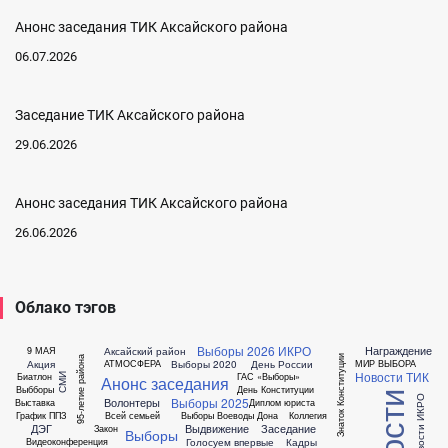
Анонс заседания ТИК Аксайского района
06.07.2026
Заседание ТИК Аксайского района
29.06.2026
Анонс заседания ТИК Аксайского района
26.06.2026
Облако тэгов
Выборы 2026
ИКРО
Награждение
Аксайский район
9 МАЯ
Знаток Конституции
95-летие района
Акция
Выборы 2020
День России
АТМОСФЕРА
МИР ВЫБОРА
Новости ТИК
Биатлон
ГАС «Выборы»
СМИ
Анонс заседания
Выбборы
День Конституции
Новости ИКРО
Выборы 2025
Волонтеры
Выставка
Диплом юриста
График ППЗ
Всей семьей
Выборы Воеводы Дона
Коллегия
ДЭГ
Выдвижение
Заседание
Закон
Выборы
Голосуем впервые
Кадры
Видеоконференция