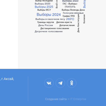
Всей семьей
Выборы 2023
Выбор Молодежи
Выборы 2020
ГАС «Выборы»
Выборы 2025
ГЛАГОЛЪ
Выборы МСУ
Выборы Воеводы Дона
Голосуем впервые
Выборы 2024
День Конституции
Коллегия
График ППЗ
ИКРО
Выборы в сказочном лесу
Границы округов
Диплом юриста
День России
Допзачисление
Дистанционное голосование
Досрочное голосование
 г.Аксай,
Создание сайта —
IT Enterprise