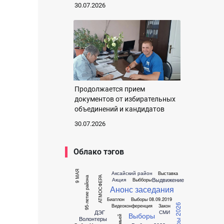
30.07.2026
Продолжается прием
документов от избирательных
объединений и кандидатов
30.07.2026
Облако тэгов
9 МАЯ
Аксайский район
Выставка
95-летие района
АТМОСФЕРА
Выдвижение
Акция
Выбборы
Анонс заседания
Биатлон
Выборы 08.09.2019
Выборы 2026
Видеоконференция
Закон
ДЭГ
СМИ
Выборы
Волонтеры