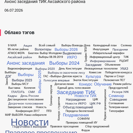
Анонс заседания ТИК Аксайского района
06.07.2026
Облако тэгов
Акция
9 МАЯ
Всей семьей
Выборы Воеводы Дона
Календарный план
Селянка
Выборы 2026
Волонтеры
Праздники
95-летие района
Инаугурация
График ППЗ
Выдвижение
АТМОСФЕРА
Биатлон
Выбор Молодежи
Избирательный марафон
ИКРО
Аксайский район
Выборы 08.09.2019
Информационный центр
ТИК
Информирование
РЦОИТ
Анонс заседания
Выборы 2024
Заседание
Объявление
УКАЗ
Выборы 2020
Видеоконференция
День Конституции
Иновационные технологии
Выборы 2025
Выборы в сказочном лесу
Выбборы
Комиссии
Победители
конкурса
Выборы
Культура
ДЭГ
ГАС «Выборы»
Диплом юриста
Партии и Спорт
Выборы 2023
Голосуем впервые
Знаток Конституции
Полномочия ПСГ
Закон
Обучение
Конкурс
Выборы МСУ
Допзачисление
Режим работы
Границы округов
Выставка
Коллегия
Единый день голосования
Председателей
Заседание ТИК
Первое организационное
ГЛАГОЛЪ
СМИ
Резерв УИК
Новости ТИК
Семинар
Кадры
День России
Конкурс студентов
Награждение
Совещание
Дистанционное голосование
ЦИК
Досрочное голосование
Новости ИКРО
ЦИК РФ
Соглашение
Объезд помещений
Заверение списков
Новость
Телеграм-канал
Конференция 2017
ППЗ
Передача бюллетеней
Типография
Поздравления
МИР ВЫБОРА
Наказ избирателя
Новости
СОФИУМ
Проверка помещений ИУ
Подготовка к выборам
Правовое просещение
Сбор предложений
Правовое просвещение
Форум