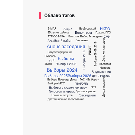
Облако тэгов
ИКРО
Акция
9 МАЯ
Всей семьей
Волонтеры
95-летие района
График ППЗ
СМИ
АТМОСФЕРА
Биатлон
Выбор Молодежи
День Конституции
Аксайский район
Выставка
Выборы 08.09.2019
Анонс заседания
РЦОИТ
Выборы 2020
Видеоконференция
Выбборы
Выборы
ДЭГ
Выборы 2023
Закон
Коллегия
Новость
Выборы 2024
Выдвижение
Выборы 2025
Выборы 2026
День России
Допзачисление
Выборы Воеводы Дона
ГАС «Выборы»
ГЛАГОЛЪ
Выборы МСУ
Выборы в сказочном лесу
ППЗ
Голосуем впервые
Диплом юриста
Заседание
Границы округов
Дистанционное голосование