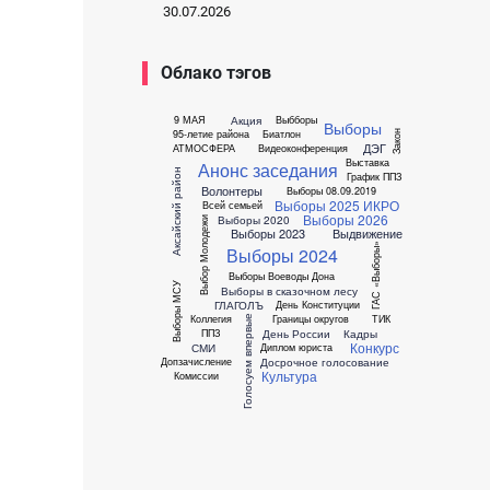
30.07.2026
Облако тэгов
Акция
9 МАЯ
Выбборы
Выборы
95-летие района
Биатлон
Закон
ДЭГ
АТМОСФЕРА
Видеоконференция
Выставка
Анонс заседания
Аксайский район
График ППЗ
Волонтеры
Выборы 08.09.2019
Выборы 2025
ИКРО
Всей семьей
Выборы 2026
Выборы 2020
Выбор Молодежи
Выборы 2023
Выдвижение
ГАС «Выборы»
Выборы 2024
Выборы Воеводы Дона
Выборы МСУ
Выборы в сказочном лесу
ГЛАГОЛЪ
День Конституции
Коллегия
Границы округов
ТИК
Голосуем впервые
День России
Кадры
ППЗ
Конкурс
СМИ
Диплом юриста
Досрочное голосование
Допзачисление
Культура
Комиссии