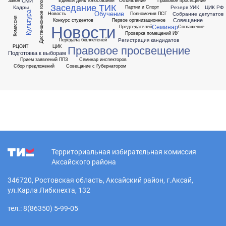
Дистанционное голосование
СМИ
Закон
Единый день голосования
Объявление
Правовое просещение
Заседание ТИК
Кадры
Резерв УИК
ЦИК РФ
Партии и Спорт
Обучение
Культура
Собрание депутатов
Новость
Полномочия ПСГ
Комиссии
Совещание
Конкурс студентов
Первое организационное
Новости
Семинар
Председателей
Соглашение
Проверка помещений ИУ
Регистрация кандидатов
Передача бюллетеней
Правовое просвещение
РЦОИТ
ЦИК
Подготовка к выборам
Прием заявлений ППЗ
Семинар инспекторов
Сбор предложений
Совещание с Губернатором
Территориальная избирательная комиссия
Аксайского района
346720, Ростовская область, Аксайский район, г.Аксай,
ул.Карла Либкнехта, 132
тел.: 8(86350) 5-99-05