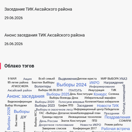
Заседание ТИК Аксайского района
29.06.2026
Анонс заседания ТИК Аксайского района
26.06.2026
Облако тэгов
Выдвижение
УКАЗ
Акция
9 МАЯ
Всей семьей
Диплом юриста
МИР ВЫБОРА
ИКРО
Награждение
95-летие района
Биатлон
Выбборы
Выборы 2024
Волонтеры
Информирование
АТМОСФЕРА
Объезд помещений
Аксайский район
ГЛАГОЛЪ
Выборы 08.09.2019
Инаугурация
ТИК
Выборы 2025
Конкурс
День Конституции
Селянка
Анонс заседания
Выборы Воеводы Дона
Избирательный марафон
Выборы 2020
Голосуем впервые
Видеоконференция
Коллегия
Наказ избирателя
Новости ТИК
Выборы 2023
Заседание
Выбор Молодежи
График ППЗ
Выборы 2026
Выборы в сказочном лесу
Информационный центр
Победители
Выборы
Выборы МСУ
Праздники
ГАС «Выборы»
Допзачисление
Календарный план
Поздравления
ДЭГ
Выставка
Границы округов
Иновационные технологии
День России
Знаток Конституции
ППЗ
СОФИУМ
Досрочное голосование
Новости ИКРО
Режим работы
Рабочая встреча
Заверение списков
Конференция 2017