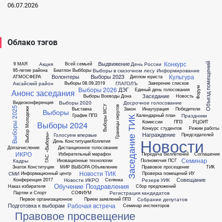
06.07.2026
Облако тэгов
Конкурс
Выдвижение
Акция
День России
9 МАЯ
Всей семьей
Объезд помещений
Выборы в сказочном лесу
Информирование
95-летие района
Биатлон
Выбборы
Культура
Волонтеры
Выборы 2023
АТМОСФЕРА
Диплом юриста
Аксайский район
ГЛАГОЛЪ
Выборы 08.09.2019
Заверение списков
Выборы 2026
Форум
ДЭГ
Единый день голосования
Анонс заседания
Заседание
Выборы Воеводы Дона
Новость
Выборы 2020
Досрочное голосование
Видеоконференция
Выборы МСУ
Границы округов
Выборы 2025
Выставка
Закон
Инаугурация
Победители
Выбор Молодежи
Выборы
Праздники
График ППЗ
Календарный план
Заседание ТИК
Комиссии
ППЗ
РЦОИТ
Выборы 2024
Конкурс студентов
Режим работы
Награждение
Голосуем впервые
Председателей
ГАС «Выборы»
Новости
День Конституции
Коллегия
Допзачисление
Дистанционное голосование
ИКРО
Избирательный марафон
Передача бюллетеней
Соглашение
Семинар
Кадры
Иновационные технологии
Полномочия ПСГ
Знаток Конституции
МИР ВЫБОРА
Объявление
Правовое просещение
ТИК
Новости ТИК
СМИ
Информационный центр
Проверка помещений ИУ
Совещание
Новости ИКРО
Резерв УИК
Конференция 2017
Селянка
Обучение
Поздравления
Наказ избирателя
Сбор предложений
Регистрация кандидатов
Партии и Спорт
СОФИУМ
Собрание депутатов
Первое организационное
Прием заявлений ППЗ
Рабочая встреча
Подготовка к выборам
Семинар инспекторов
Правовое просвещение