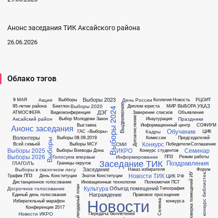
Анонс заседания ТИК Аксайского района
26.06.2026
Облако тэгов
Выборы 2023
Акция
День России
9 МАЯ
Выбборы
Коллегия
Новость
РЦОИТ
УКАЗ
Выдвижение
Выборы 2020
95-летие района
Биатлон
Диплом юриста
МИР ВЫБОРА
Выборы 2024
ДЭГ
АТМОСФЕРА
Видеоконференция
Заверение списков
Объявление
Допзачисление
Аксайский район
Праздники
Выбор Молодежи
Закон
Инаугурация
Выставка
Информационный центр
СОФИУМ
Анонс заседания
Обучение
Кадры
ГАС «Выборы»
ЦИК
Волонтеры
Выборы 08.09.2019
Комиссии
Председателей
Выборы
Конкурс
СМИ
Всей семьей
Выборы МСУ
Победители
Соглашение
Выборы 2025
ИКРО
Семинар
Выборы Воеводы Дона
Конкурс студентов
Выборы 2026
Голосуем впервые
Информирование
ППЗ
Режим работы
Заседание ТИК
Поздравления
ГЛАГОЛЪ
Границы округов
Заседание
Выборы в сказочном лесу
Наказ избирателя
Форум
Новости ТИК
Проверка помещений ИУ
ЦИК РФ
конкурс библиотек
График ППЗ
День Конституции
Знаток Конституции
Дистанционное голосование
Иновационные технологии
Полномочия ПСГ
Культура
Объезд помещений
Календарный план
Досрочное голосование
Типография
Награждение
Единый день голосования
Правовое просещение
Новости
Избирательный марафон
конкурса
Селянка
Конференция 2017
Новости ИКРО
Передача бюллетеней