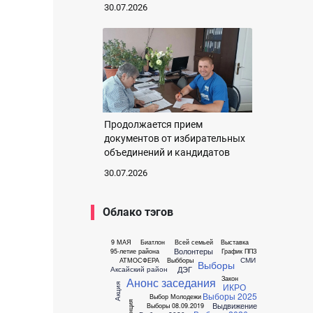
30.07.2026
Продолжается прием
документов от избирательных
объединений и кандидатов
30.07.2026
Облако тэгов
9 МАЯ
Биатлон
Всей семьей
Выставка
Волонтеры
95-летие района
График ППЗ
СМИ
АТМОСФЕРА
Выбборы
Выборы
ДЭГ
Аксайский район
Закон
Анонс заседания
ИКРО
Акция
Выборы 2025
Выбор Молодежи
Выдвижение
Выборы 08.09.2019