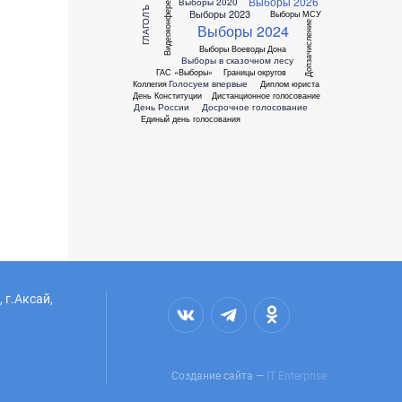
Видеоконференция
Выборы 2026
Выборы 2020
ГЛАГОЛЪ
Выборы 2023
Выборы МСУ
Допзачисление
Выборы 2024
Выборы Воеводы Дона
Выборы в сказочном лесу
ГАС «Выборы»
Границы округов
Голосуем впервые
Коллегия
Диплом юриста
День Конституции
Дистанционное голосование
День России
Досрочное голосование
Единый день голосования
 г.Аксай,
Создание сайта —
IT Enterprise