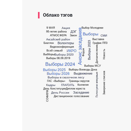
Облако тэгов
Акция
9 МАЯ
Выбор Молодежи
Анонс заседания
ДЭГ
95-летие района
Выборы
СМИ
АТМОСФЕРА
Закон
Аксайский район
Выставка
Выборы 2023
Волонтеры
Биатлон
График ППЗ
Допзачисление
Видеоконференция
ИКРО
Форум
Всей семьей
Новость
Выборы 2020
Выбборы
Выборы 08.09.2019
Выборы 2024
Выборы МСУ
Выборы 2025
Выборы Воеводы Дона
Заверение списков
Выборы 2026
Выдвижение
Голосуем впервые
Выборы в сказочном лесу
ГАС «Выборы»
Границы округов
Кадры
ГЛАГОЛЪ
Коллегия
День Конституции
Диплом юриста
СОФИУМ
Заседание
День России
Дистанционное голосование