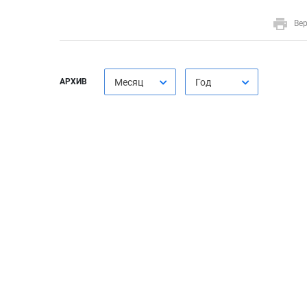
Вер
АРХИВ
Месяц
Год