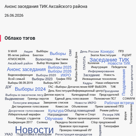
Анонс заседания ТИК Аксайского района
26.06.2026
Облако тэгов
Конкурс
Акция
День России
9 МАЯ
Выбборы
ППЗ
СМИ
Выборы
Выборы Воеводы Дона
95-летие района
Биатлон
Знаток Конституции
РЦОИТ
Заседание ТИК
ГЛАГОЛЪ
Волонтеры
АТМОСФЕРА
Выставка
Новости ТИК
Аксайский район
Выбор Молодежи
Закон
Коллегия
Выборы 2025
Инаугурация
Победители
Собрание депутатов
Анонс заседания
Выборы 2026
Информирование
Поздравления
ИКРО
Заседание
Выборы 2020
Видеоконференция
Новость
Выборы 2023
Всей семьей
График ППЗ
Иновационные технологии
Кадры
Выборы 08.09.2019
Выборы МСУ
Наказ избирателя
ДЭГ
ГАС «Выборы»
Допзачисление
МИР ВЫБОРА
ТИК
Выборы 2024
Праздники
День Конституции
Информационный центр
Выборы в сказочном лесу
Диплом юриста
Календарный план
Председателей
Выдвижение
Границы округов
Единый день голосования
Полномочия ПСГ
СОФИУМ
Рабочая встреча
Голосуем впервые
Новости ИКРО
Заверение списков
Телеграм-канал
Дистанционное голосование
Комиссии
Объявление
Прием заявлений ППЗ
Культура
Объезд помещений
Досрочное голосование
Режим работы
форум
Награждение
Резерв УИК
Избирательный марафон
Партии и Спорт
Обучение
Конкурс студентов
Первое организационное
Соглашение
Конференция 2017
Селянка
Передача бюллетеней
Сбор предложений
Новости
Правовое просещение
Типография
Совещание
Проверка помещений ИУ
УКАЗ
Подготовка к выборам
Регистрация кандидатов