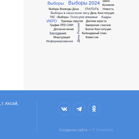
Закон
Выборы 2024
Выборы
Коллегия
ГЛАГОЛЪ
Выборы Воеводы Дона
Новость
Выборы в сказочном лесу
День Конституции
Голосуем впервые
Кадры
ГАС «Выборы»
ИКРО
Границы округов
Диплом юриста
СМИ
График ППЗ
Заверение списков
День России
Допзачисление
Знаток Конституции
Заседание
Календарный план
Инаугурация
Комиссии
Информирование
 г.Аксай,
Создание сайта —
IT Enterprise