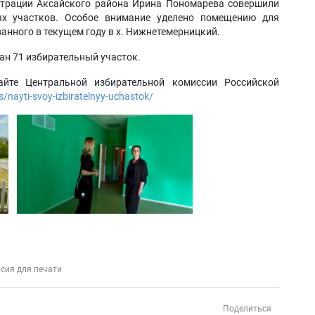
трации Аксайского района Ирина Пономарева совершили
ых участков. Особое внимание уделено помещению для
анного в текущем году в х. Нижнетемерницкий.
ан 71 избирательный участок.
йте Центральной избирательной комиссии Российской
es/nayti-svoy-izbiratelnyy-uchastok/
сия для печати
Поделиться