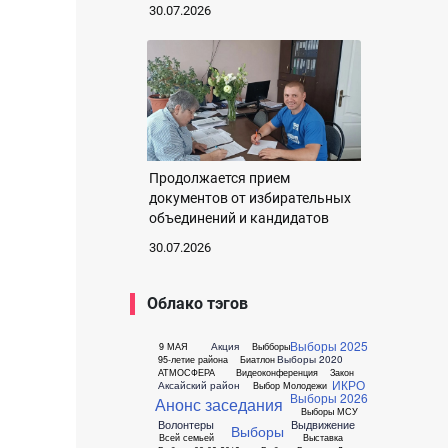
30.07.2026
Продолжается прием
документов от избирательных
объединений и кандидатов
30.07.2026
Облако тэгов
Выборы 2025
Акция
9 МАЯ
Выбборы
Выборы 2020
95-летие района
Биатлон
АТМОСФЕРА
Видеоконференция
Закон
ИКРО
Аксайский район
Выбор Молодежи
Выборы 2026
Анонс заседания
Выборы МСУ
Волонтеры
Выдвижение
Выборы
Всей семьей
Выставка