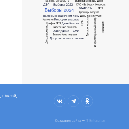
Выборы 08.09.2019
Выборы Воеводы Дона
ДЭГ
Выборы 2023
ГАС «Выборы»
Новость
ГЛАГОЛЪ
ППЗ
Выборы 2024
Границы округов
Выборы в сказочном лесу
День Конституции
Диплом юриста
Голосуем впервые
Коллегия
Информационный центр
ЦИК
Комиссии
День России
График ППЗ
Допзачисление
Заверение списков
Заседание
СМИ
Знаток Конституции
Досрочное голосование
 г.Аксай,
Создание сайта —
IT Enterprise