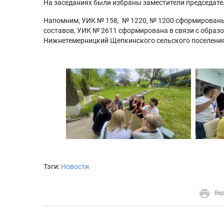
На заседаниях были избраны заместители председате
Напомним, УИК № 158, № 1220, № 1200 сформированы
составов, УИК № 2611 сформирована в связи с образо
Нижнетемерницкий Щепкинского сельского поселени
Тэги:
Новости
Вер