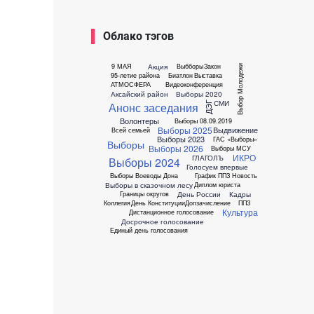
Облако тэгов
Акция
9 МАЯ
Выбборы
Закон
Выбор Молодежи
95-летие района
Биатлон
Выставка
АТМОСФЕРА
Видеоконференция
Аксайский район
Выборы 2020
СМИ
ДЭГ
Анонс заседания
Волонтеры
Выборы 08.09.2019
Выборы 2025
Выдвижение
Всей семьей
Выборы 2023
ГАС «Выборы»
Выборы
Выборы 2026
Выборы МСУ
ИКРО
ГЛАГОЛЪ
Выборы 2024
Голосуем впервые
Выборы Воеводы Дона
График ППЗ
Новость
Выборы в сказочном лесу
Диплом юриста
День России
Кадры
Границы округов
Коллегия
День Конституции
Допзачисление
ППЗ
Культура
Дистанционное голосование
Досрочное голосование
Единый день голосования