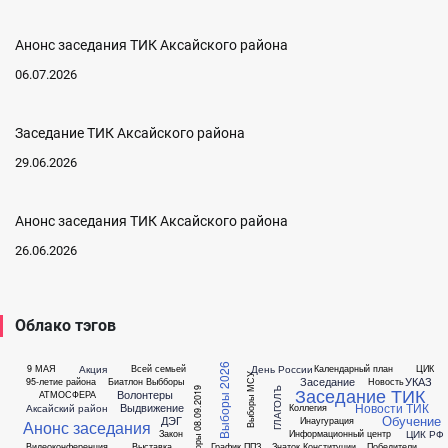
Анонс заседания ТИК Аксайского района
06.07.2026
Заседание ТИК Аксайского района
29.06.2026
Анонс заседания ТИК Аксайского района
26.06.2026
Облако тэгов
Выборы 2026
Акция
День России
9 МАЯ
Всей семьей
Календарный план
ЦИК
Выборы МСУ
Заседание
УКАЗ
95-летие района
Биатлон
Выбборы
Новость
Заседание ТИК
ГЛАГОЛЪ
Выборы 08.09.2019
Волонтеры
АТМОСФЕРА
Новости ТИК
Выдвижение
Аксайский район
Коллегия
Обучение
ДЭГ
Инаугурация
Анонс заседания
ЦИК РФ
Закон
Информационный центр
Видеоконференция
Выставка
График ППЗ
Знаток Конституции
Победители