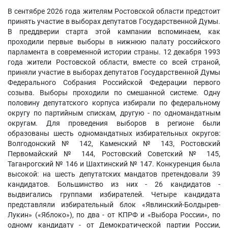
В сентябре 2026 года жителям Ростовской области предстоит
принять участие в выборах депутатов Государственной Думы.
В преддверии старта этой кампании вспоминаем, как
проходили первые выборы в нижнюю палату российского
парламента в современной истории страны. 12 декабря 1993
года жители Ростовской области, вместе со всей страной,
приняли участие в выборах депутатов Государственной Думы
Федерального Собрания Российской Федерации первого
созыва. Выборы проходили по смешанной системе. Одну
половину депутатского корпуса избирали по федеральному
округу по партийным спискам, другую - по одномандатным
округам. Для проведения выборов в регионе были
образованы шесть одномандатных избирательных округов:
Волгодонский № 142, Каменский № 143, Ростовский
Первомайский № 144, Ростовский Советский № 145,
Таганрогский № 146 и Шахтинский № 147. Конкуренция была
высокой: на шесть депутатских мандатов претендовали 39
кандидатов. Большинство из них - 26 кандидатов -
выдвигались группами избирателей. Четыре кандидата
представляли избирательный блок «Явлинский-Болдырев-
Лукин» («Яблоко»), по два - от КПРФ и «Выбора России», по
одному кандидату - от Демократической партии России,