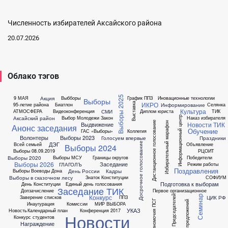
Численность избирателей Аксайского района
20.07.2026
Облако тэгов
Выборы 2025
Акция
9 МАЯ
Выбборы
График ППЗ
Иновационные технологии
Выборы
ИКРО
Выставка
Информирование
95-летие района
Биатлон
Селянка
Культура
СМИ
АТМОСФЕРА
Видеоконференция
Диплом юриста
ТИК
Аксайский район
Выбор Молодежи
Закон
Наказ избирателя
Информационный центр
Дистанционное голосование
Новости ТИК
Избирательный марафон
Выдвижение
Анонс заседания
Обучение
ГАС «Выборы»
Коллегия
Волонтеры
Выборы 2023
Голосуем впервые
Праздники
ДЭГ
Досрочное голосование
Всей семьей
Объявление
Выборы 2024
Выборы 08.09.2019
РЦОИТ
Выборы 2020
Выборы МСУ
Границы округов
Победители
Выборы 2026
Заседание
ГЛАГОЛЪ
Режим работы
Поздравления
День России
Кадры
Выборы Воеводы Дона
Выборы в сказочном лесу
Знаток Конституции
СОФИУМ
Подготовка к выборам
День Конституции
Единый день голосования
Заседание ТИК
Допзачисление
Первое организационное
Конкурс
Семинар
Председателей
ЦИК РФ
Заверение списков
ППЗ
Полномочия ПСГ
Сбор предложений
Инаугурация
Комиссии
МИР ВЫБОРА
УКАЗ
Новость
Календарный план
Конференция 2017
Новости
Конкурс студентов
Награждение