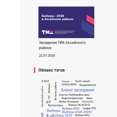
Заседание ТИК Аксайского
района
22.07.2026
Облако тэгов
Акция
9 МАЯ
Всей семьей
95-летие района
Выдвижение
АТМОСФЕРА
ГАС «Выборы»
Аксайский район
Анонс заседания
Биатлон
Выбборы
Выставка
Видеоконференция
Закон
ДЭГ
ГЛАГОЛЪ
Выбор Молодежи
Волонтеры
Выборы 08.09.2019
Выборы 2020
График ППЗ
Выборы
Выборы 2026
ИКРО
Выборы 2025
Выборы МСУ
СМИ