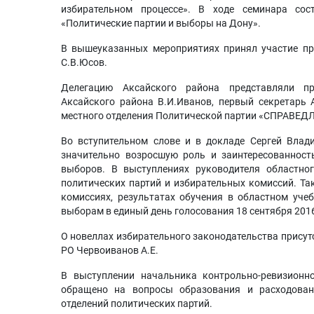
избирательном процессе». В ходе семинара сос
«Политические партии и выборы на Дону».
В вышеуказанных мероприятиях принял участие пр
С.В.Юсов.
Делегацию Аксайского района представляли пр
Аксайского района В.И.Иванов, первый секретарь 
местного отделения Политической партии «СПРАВЕД
Во вступительном слове и в докладе Сергей Влад
значительно возросшую роль и заинтересованност
выборов. В выступлениях руководителя областно
политических партий и избирательных комиссий. Та
комиссиях, результатах обучения в областном учеб
выборам в единый день голосования 18 сентября 2016
О новеллах избирательного законодательства прису
РО Червоиванов А.Е.
В выступлении начальника контрольно-ревизионн
обращено на вопросы образования и расходован
отделений политических партий.