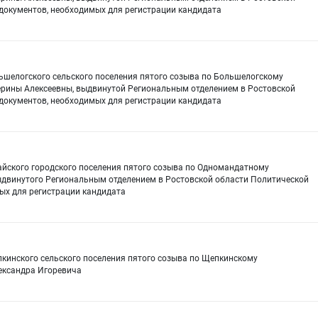
документов, необходимых для регистрации кандидата
ьшелогского сельского поселения пятого созыва по Большелогскому
ерины Алексеевны, выдвинутой Региональным отделением в Ростовской
документов, необходимых для регистрации кандидата
айского городского поселения пятого созыва по Одномандатному
ыдвинутого Региональным отделением в Ростовской области Политической
ых для регистрации кандидата
пкинского сельского поселения пятого созыва по Щепкинскому
ександра Игоревича