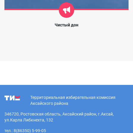
Чистый дон
Территориальная избирательная комиссия
Аксайского района
346720, Ростовская область, Аксайский район, г.Аксай,
ул.Карла Либкнехта, 132
тел.: 8(86350) 5-99-05