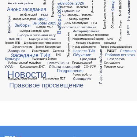
Видеоконференция
Диплом юриста
Единый день голосования
МИР ВЫБОРА
Конкурс
Выборы 2026
Награждение
Аксайский район
Выборы 2024
Выставка
Коллегия
Анонс заседания
Выдвижение
Объявление
СМИ
Всей семьей
ГАС «Выборы»
Новость
Волонтеры
ИКРО
Выбор Молодежи
Границы округов
Выборы 2025
Партии и Спорт
День Конституции
ППЗ
Выборы
Досрочное голосование
ЦИК РФ
Выборы МСУ
Информирование
Выборы Воеводы Дона
Заверение списков
Выборы в сказочном лесу
Иновационные технологии
ГЛАГОЛЪ
Голосуем впервые
Информационный центр
ЦИК
График ППЗ
Дистанционное голосование
Конкурс студентов
конкурса
Допзачисление
Знаток Конституции
Наказ избирателя
Первое организационное
Новости ТИК
Семинар
Заседание
Инаугурация
Селянка
РЦОИТ
Подготовка к выборам
Заседание ТИК
Обучение
Рабочая встреча
ТИК
Культура
Праздники
Резерв УИК
Календарный план
Новости ИКРО
Избирательный марафон
Председателей
Соглашение
УКАЗ
Объезд помещений
Конференция 2017
СОФИУМ
Телеграм-канал
Новости
Поздравления
Режим работы
Совещание
Передача бюллетеней
Полномочия ПСГ
Правовое просвещение