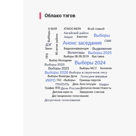
Облако тэгов
9 МАЯ
АТМОСФЕРА
Всей семьей
Выбборы
Аксайский район
Выборы
95-летие района
Акция
Биатлон
СМИ
Анонс заседания
ДЭГ
Выдвижение
Закон
Видеоконференция
Выборы 2025
Волонтеры
ППЗ
Выборы 08.09.2019
Выставка
Выбор Молодежи
Выборы 2024
Выборы 2020
Выборы 2023
Выборы МСУ
Коллегия
Выборы 2026
Выборы в сказочном лесу
Голосуем впервые
Выборы Воеводы Дона
ИКРО
ГАС «Выборы»
Границы округов
ГЛАГОЛЪ
Кадры
День Конституции
День России
График ППЗ
Допзачисление
Новость
Диплом юриста
Заверение списков
Дистанционное голосование
Досрочное голосование