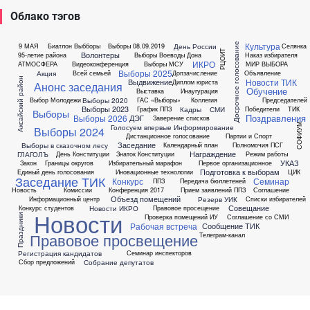
Облако тэгов
Культура
Досрочное голосование
День России
9 МАЯ
Биатлон
Выбборы
Выборы 08.09.2019
Селянка
РЦОИТ
Волонтеры
95-летие района
Выборы Воеводы Дона
Наказ избирателя
ИКРО
АТМОСФЕРА
Видеоконференция
Выборы МСУ
МИР ВЫБОРА
Выборы 2025
Акция
Всей семьей
Допзачисление
Объявление
Аксайский район
Новости ТИК
Выдвижение
Диплом юриста
Анонс заседания
Обучение
Выставка
Инаугурация
Выборы 2020
Выбор Молодежи
ГАС «Выборы»
Коллегия
Председателей
Выборы 2023
Кадры
СМИ
График ППЗ
Победители
ТИК
Выборы
Поздравления
Выборы 2026
ДЭГ
Заверение списков
СОФИУМ
Голосуем впервые
Информирование
Выборы 2024
Дистанционное голосование
Партии и Спорт
Заседание
Выборы в сказочном лесу
Календарный план
Полномочия ПСГ
Награждение
ГЛАГОЛЪ
День Конституции
Знаток Конституции
Режим работы
УКАЗ
Закон
Границы округов
Избирательный марафон
Первое организационное
Подготовка к выборам
Единый день голосования
Иновационные технологии
ЦИК
Заседание ТИК
Конкурс
Семинар
ППЗ
Передача бюллетеней
Новость
Комиссии
Конференция 2017
Прием заявлений ППЗ
Соглашение
Объезд помещений
Резерв УИК
Информационный центр
Списки избирателей
Совещание
Новости ИКРО
Конкурс студентов
Правовое просещение
Новости
Праздники
Проверка помещений ИУ
Соглашение со СМИ
Рабочая встреча
Сообщение ТИК
Правовое просвещение
Телеграм-канал
Регистрация кандидатов
Семинар инспекторов
Собрание депутатов
Сбор предложений