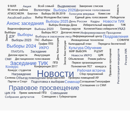
Выдвижение
Акция
9 МАЯ
Всей семьей
Заверение списков
Новость
Выборы 2026
Волонтеры
Досрочное голосование
95-летие района
Голосуем впервые
АТМОСФЕРА
Биатлон
Выборы 08.09.2019
Комиссии
Аксайский район
Выбор Молодежи
Выставка
Единый день голосования
Победители
Выборы 2025
Новости ТИК
День России
Кадры
Анонс заседания
Выборы Воеводы Дона
Избирательный марафон
ТИК
УКАЗ
Выборы 2020
Видеоконференция
Границы округов
Коллегия
Наказ избирателя
Информирование
Праздники
Выбборы
Выборы МСУ
Допзачисление
Выборы
Поздравления
ДЭГ
Выборы в сказочном лесу
Информационный центр
Закон
Выборы 2023
День Конституции
ГАС «Выборы»
Иновационные технологии
СОФИУМ
Знаток Конституции
График ППЗ
Календарный план
Передача бюллетеней
Выборы 2024
Обучение
ИКРО
Культура
Правовое просещение
Резерв УИК
Регистрация кандидатов
Заседание
ГЛАГОЛЪ
МИР ВЫБОРА
РЦОИТ
Новости ИКРО
Диплом юриста
Инаугурация
ЦИК
СМИ
Дистанционное голосование
Объявление
Режим работы
Заседание ТИК
ППЗ
Первое организационное
Конкурс
Конференция 2017
Полномочия ПСГ
конкурса
Новости
Рабочая встреча
Конкурс студентов
Награждение
Сбор предложений
Объезд помещений
Селянка
Председателей
Проверка помещений ИУ
Семинар
Подготовка к выборам
Партии и Спорт
Соглашение
Типография
Правовое просвещение
Соглашение со СМИ
Совещание
ЦИК РФ
Прием заявлений ППЗ
Собрание депутатов
Совещание с Губернатором