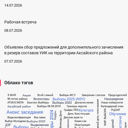
14.07.2026
Рабочая встреча
08.07.2026
Объявлен сбор предложений для дополнительного зачисления
в резерв составов УИК на территории Аксайского района
07.07.2026
Облако тэгов
Акция
9 МАЯ
Всей семьей
Выборы МСУ
Заверение списков
Председателей
Выборы 2025
ИКРО
Волонтеры
Награждение
95-летие района
Единый день голосования
Выборы 2023
АТМОСФЕРА
Биатлон
Выбборы
Допзачисление
Наказ избирателя
Аксайский район
Выборы 08.09.2019
Границы округов
Календарный план
Культура
График ППЗ
РЦОИТ
МИР ВЫБОРА
Анонс заседания
Выборы 2024
Выборы Воеводы Дона
Кадры
Обучение
День Конституции
Видеоконференция
Выставка
Диплом юриста
Выборы 2020
Выбор Молодежи
Комиссии
Форум
ДЭГ
Выдвижение
Инаугурация
Выборы