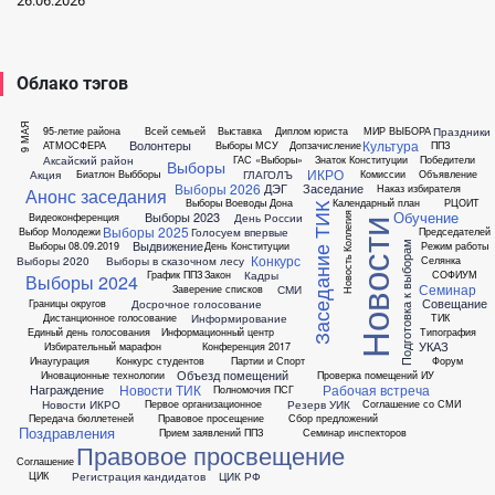
26.06.2026
Облако тэгов
9 МАЯ
Праздники
95-летие района
Всей семьей
Выставка
Диплом юриста
МИР ВЫБОРА
Культура
Волонтеры
АТМОСФЕРА
Выборы МСУ
Допзачисление
ППЗ
Аксайский район
ГАС «Выборы»
Знаток Конституции
Победители
Выборы
ИКРО
Акция
ГЛАГОЛЪ
Биатлон
Выбборы
Комиссии
Объявление
Выборы 2026
ДЭГ
Заседание
Наказ избирателя
Анонс заседания
Выборы Воеводы Дона
Календарный план
РЦОИТ
Заседание ТИК
Обучение
Выборы 2023
Коллегия
День России
Видеоконференция
Новости
Выборы 2025
Голосуем впервые
Выбор Молодежи
Председателей
Выдвижение
Выборы 08.09.2019
День Конституции
Режим работы
Подготовка к выборам
Конкурс
Выборы 2020
Выборы в сказочном лесу
Селянка
Новость
Кадры
График ППЗ
Закон
СОФИУМ
Выборы 2024
Семинар
СМИ
Заверение списков
Совещание
Досрочное голосование
Границы округов
Информирование
Дистанционное голосование
ТИК
Единый день голосования
Информационный центр
Типография
УКАЗ
Избирательный марафон
Конференция 2017
Инаугурация
Конкурс студентов
Партии и Спорт
Форум
Объезд помещений
Иновационные технологии
Проверка помещений ИУ
Новости ТИК
Рабочая встреча
Награждение
Полномочия ПСГ
Новости ИКРО
Резерв УИК
Первое организационное
Соглашение со СМИ
Передача бюллетеней
Правовое просещение
Сбор предложений
Поздравления
Прием заявлений ППЗ
Семинар инспекторов
Правовое просвещение
Соглашение
Регистрация кандидатов
ЦИК РФ
ЦИК