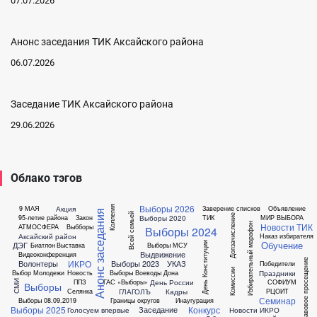
07.07.2026
Анонс заседания ТИК Аксайского района
06.07.2026
Заседание ТИК Аксайского района
29.06.2026
Облако тэгов
Выборы 2026
Коллегия
Акция
9 МАЯ
Заверение списков
Объявление
Анонс заседания
Всей семьей
Допзачисление
Выборы 2020
95-летие района
Закон
ТИК
МИР ВЫБОРА
Новости ТИК
Избирательный марафон
АТМОСФЕРА
Выбборы
Выборы 2024
Аксайский район
Наказ избирателя
Обучение
ДЭГ
День Конституции
Биатлон
Выставка
Выборы МСУ
Выдвижение
Видеоконференция
Правовое просещение
ИКРО
Волонтеры
Выборы 2023
УКАЗ
Победители
Комиссии
Праздники
Выбор Молодежи
Новость
Выборы Воеводы Дона
День России
ППЗ
ГАС «Выборы»
СОФИУМ
СМИ
Выборы
ГЛАГОЛЪ
Кадры
Селянка
РЦОИТ
Семинар
Выборы 08.09.2019
Границы округов
Инаугурация
Выборы 2025
Конкурс
Заседание
Голосуем впервые
Новости ИКРО