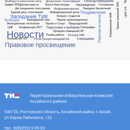
Объезд помещений
Выборы в сказочном лесу
Досрочное голосование
Прием заявлений ППЗ
Награждение
График ППЗ
Диплом юриста
Знаток Конституции
Соглашение
Информирование
ЦИК РФ
Дистанционное голосование
Передача бюллетеней
Поздравления
Единый день голосования
Информационный центр
Заседание ТИК
Формирование МИК
Конкурс студентов
Рабочая встреча
Культура
Календарный план
Первое организационное
Иновационные технологии
Партии и Спорт
Председателей
Подготовка к выборам
ЦИК
Конференция 2017
Типография
Новости
Проверка помещений ИУ
Резерв УИК
Режим работы
Совещание
Регистрация кандидатов
Полномочия ПСГ
Правовое просвещение
Территориальная избирательная комиссия
Аксайского района
346720, Ростовская область, Аксайский район, г.Аксай,
ул.Карла Либкнехта, 132
тел.: 8(86350) 5-99-05