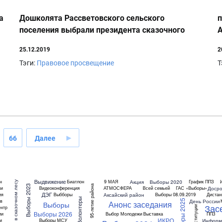
а
Дошколята Рассветовского сельского
п
поселения выбрали президента сказочного
А
леса
25.12.2019
2
Тэги:
Правовое просвещение
Т
66
Далее
Выдвижение
Акция
Выборы 2020
н
Биатлон
9 МАЯ
График ППЗ
Выборы в сказочном лесу
95-летие района
Выборы 2023
Досро
ии
Видеоконференция
АТМОСФЕРА
Всей семьей
ГАС «Выборы»
ДЭГ
Аксайский район
ия
Выбборы
Выборы 08.09.2019
Дистан
Волонтеры
Выборы 2025
День России
ов
Анонс заседания
Выборы
Зас
нтр
Выборы 2026
ии
Выбор Молодежи
Выставка
ППЗ
ИКРО
Информ
и
Выборы МСУ