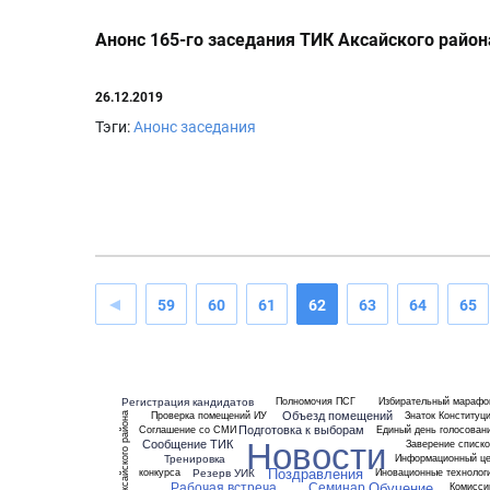
Анонс 165-го заседания ТИК Аксайского район
26.12.2019
Тэги:
Анонс заседания
59
60
61
62
63
64
65
Регистрация кандидатов
Полномочия ПСГ
Избирательный марафо
Объезд помещений
Проверка помещений ИУ
Знаток Конституц
ТИК Аксайского района
Подготовка к выборам
Соглашение со СМИ
Единый день голосован
Новости
Сообщение ТИК
Заверение списк
Тренировка
Информационный це
Поздравления
Резерв УИК
конкурса
Иновационные технолог
Обучение
Рабочая встреча
Семинар
Комисси