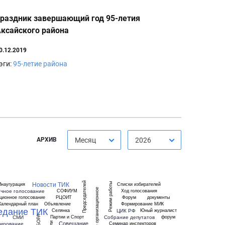
раздник завершающий год 95-летия
ксайского района
0.12.2019
эги:
95-летие района
АРХИВ
Месяц
2026
Новости ТИК
Председателей
Инаугурация
Списки избирателей
Режим работы
Первое организационное
чное голосование
СОФИУМ
Ход голосования
ционное голосование
РЦОИТ
Форум
документы
Календарный план
Объявление
Формирование МИК
едание ТИК
ЦИК РФ
Селянка
Юный журналист
СМИ
Собрание депутатов
Партии и Спорт
форум
Совещание
ирование
Семинар инспекторов