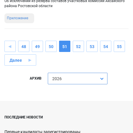
Об исключении из резерва составов участковых комиссий Аксайского
района Ростовской области
Приложение
48
49
50
51
52
53
54
55
Далее
АРХИВ
2026
ПОСЛЕДНИЕ НОВОСТИ
Первые кандидаты зарегистрированы