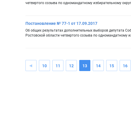
четвертого созыва по одномандатному избирательному окру
Постановление № 77-1 от 17.09.2017
Об общих результатах дополнительных выборов депутата Соб
Ростовской области четвертого созыва по одномандатному и
10
11
12
13
14
15
16