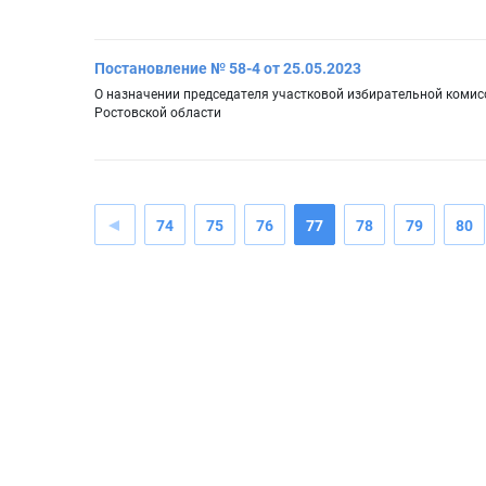
Постановление № 58-4 от 25.05.2023
О назначении председателя участковой избирательной комис
Ростовской области
74
75
76
77
78
79
80