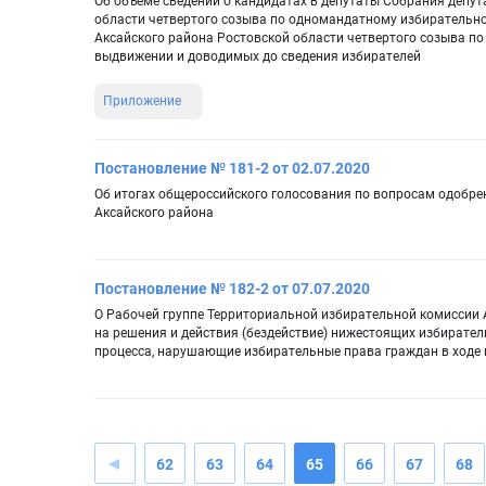
Об объеме сведений о кандидатах в депутаты Собрания депут
области четвертого созыва по одномандатному избирательно
Аксайского района Ростовской области четвертого созыва п
выдвижении и доводимых до сведения избирателей
Приложение
Постановление № 181-2 от 02.07.2020
Об итогах общероссийского голосования по вопросам одобре
Аксайского района
Постановление № 182-2 от 07.07.2020
О Рабочей группе Территориальной избирательной комиссии 
на решения и действия (бездействие) нижестоящих избирател
процесса, нарушающие избирательные права граждан в ходе
62
63
64
65
66
67
68