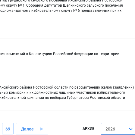
атов Грушевского сельского поселения Аксайского района Ростовской
му округу № 1, Собрания депутатов Щепкинского сельского поселения
о одномандатному избирательному округу № 6 представленных при их
ния изменений в Конституцию Российской Федерации на территории
Аксайского района Ростовской области по рассмотрению жалоб (заявлений)
ьных комиссий и их должностных лиц, иных участников избирательного
 избирательной кампании по выборам Губернатора Ростовской области
69
Далее
АРХИВ
2026