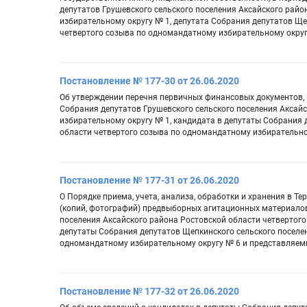
депутатов Грушевского сельского поселения Аксайского рай
избирательному округу № 1, депутата Собрания депутатов Ще
четвертого созыва по одномандатному избирательному округ
Постановление № 177-30 от 26.06.2020
Об утверждении перечня первичных финансовых документов, 
Собрания депутатов Грушевского сельского поселения Аксай
избирательному округу № 1, кандидата в депутаты Собрания 
области четвертого созыва по одномандатному избирательно
Постановление № 177-31 от 26.06.2020
О Порядке приема, учета, анализа, обработки и хранения в 
(копий, фотографий) предвыборных агитационных материалов
поселения Аксайского района Ростовской области четвертого
депутаты Собрания депутатов Щепкинского сельского поселен
одномандатному избирательному округу № 6 и представляем
Постановление № 177-32 от 26.06.2020