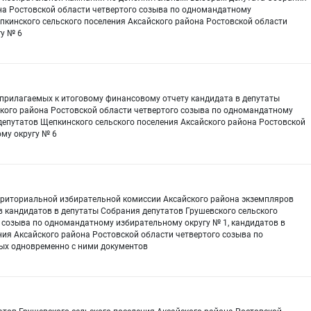
она Ростовской области четвертого созыва по одномандатному
пкинского сельского поселения Аксайского района Ростовской области
у № 6
прилагаемых к итоговому финансовому отчету кандидата в депутаты
ского района Ростовской области четвертого созыва по одномандатному
депутатов Щепкинского сельского поселения Аксайского района Ростовской
му округу № 6
Территориальной избирательной комиссии Аксайского района экземпляров
 кандидатов в депутаты Собрания депутатов Грушевского сельского
 созыва по одномандатному избирательному округу № 1, кандидатов в
ия Аксайского района Ростовской области четвертого созыва по
ых одновременно с ними документов