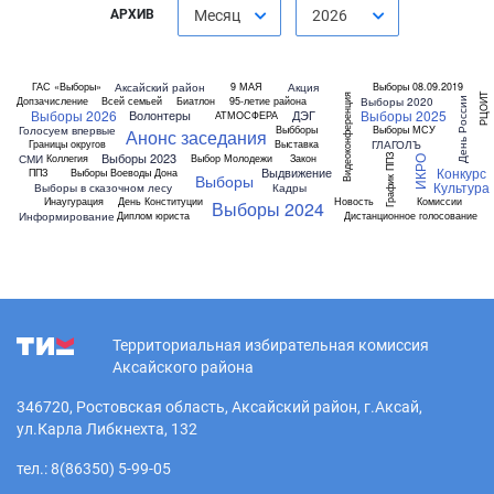
АРХИВ
Месяц
2026
Аксайский район
Акция
ГАС «Выборы»
9 МАЯ
Выборы 08.09.2019
РЦОИТ
Видеоконференция
Выборы 2020
Допзачисление
Всей семьей
Биатлон
95-летие района
День России
Выборы 2026
Выборы 2025
Волонтеры
ДЭГ
АТМОСФЕРА
Голосуем впервые
Выбборы
Выборы МСУ
Анонс заседания
ГЛАГОЛЪ
Границы округов
Выставка
Выборы 2023
СМИ
Коллегия
Выбор Молодежи
Закон
График ППЗ
ИКРО
Конкурс
Выдвижение
ППЗ
Выборы Воеводы Дона
Выборы
Культура
Выборы в сказочном лесу
Кадры
Инаугурация
День Конституции
Новость
Комиссии
Выборы 2024
Информирование
Диплом юриста
Дистанционное голосование
Территориальная избирательная комиссия
Аксайского района
346720, Ростовская область, Аксайский район, г.Аксай,
ул.Карла Либкнехта, 132
тел.: 8(86350) 5-99-05