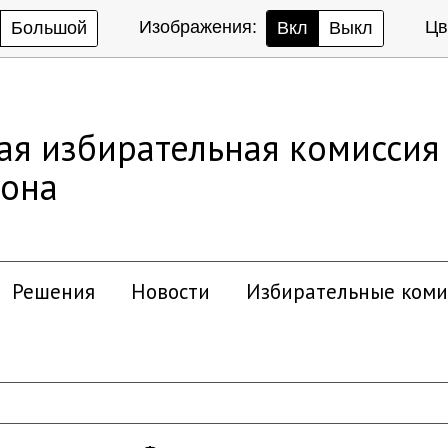
Изображения:
Цв
Большой
Вкл
Выкл
ая избирательная комиссия
йона
Решения
Новости
Избирательные коми